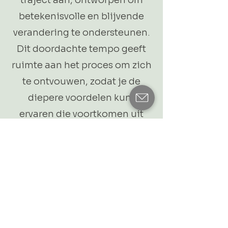
betekenisvolle en blijvende
verandering te ondersteunen.
Dit doordachte tempo geeft
ruimte aan het proces om zich
te ontvouwen, zodat je de
diepere voordelen kunt
ervaren die voortkomen uit
continuïteit in plaats van een
enkele sessie.
Het pakket wordt aangeboden
tegen een aangepast tarief, als
blijk van waardering en om het
volledige traject