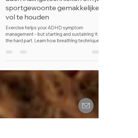
5 minuten om te lezen
ADHD, beweging en
ademhaling: 3
ademhalingstechnieken om je
sportgewoonte gemakkelijker
vol te houden
Exercise helps your ADHD symptom
management - but starting and sustaining it is
the hard part. Learn how breathing techniques
support regulation, energy, and consistent
movement.