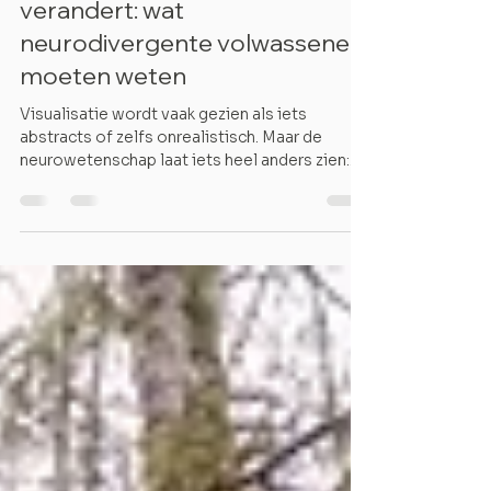
Hoe visualisatie je brein
verandert: wat
neurodivergente volwassenen
moeten weten
Visualisatie wordt vaak gezien als iets
abstracts of zelfs onrealistisch. Maar de
neurowetenschap laat iets heel anders zien:
Dit betekent dat wanneer je iets oefent - zelfs
zonder het fysiek uit te voeren - je je brein in
dat gebied al (opnieuw) aan het
‘programmeren’ bent. Hoewel we daar in het
dagelijks leven niet altijd bij stilstaan, is het
een belangrijk inzicht als je leren of het
ontwikkelen van nieuwe gewoontes
makkelijker wilt maken. Voor neurodivergente
volwassenen