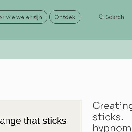
r wie we er zijn
Ontdek
Search
Creatin
sticks:
hypnome