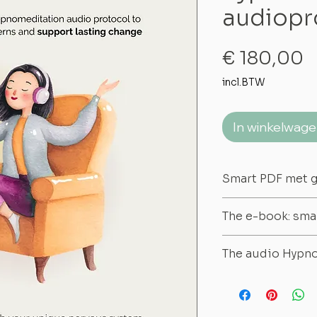
audiopr
P
€ 180,00
incl.BTW
In winkelwag
Smart PDF met 
The e-book: sma
A
smart, interac
The audio Hypno
exercises, print
guided hypnomed
6 unique guide
sessions recorde
Includes l
ists a
use focused rel