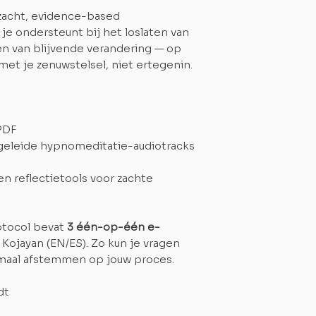
zacht, evidence-based
e ondersteunt bij het loslaten van
n van blijvende verandering — op
et je zenuwstelsel, niet ertegenin.
PDF
egeleide hypnomeditatie-audiotracks
 en reflectietools voor zachte
otocol bevat
3 één-op-één e-
Kojayan (EN/ES). Zo kun je vragen
imaal afstemmen op jouw proces.
dt