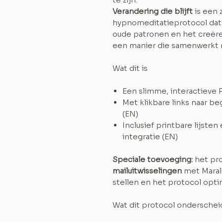
Verandering die blijft
is een 
hypnomeditatieprotocol dat j
oude patronen en het creëre
een manier die samenwerkt m
Wat dit is
Een slimme, interactieve 
Met klikbare links naar b
(EN)
Inclusief printbare lijsten
integratie (EN)
Speciale toevoeging:
het pr
mailuitwisselingen
met Maral 
stellen en het protocol opt
Wat dit protocol onderschei