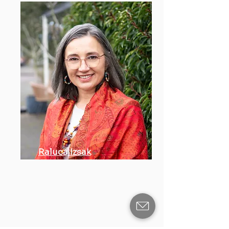
Raluca Izsak
​ADHD-coach met focus op
sterke punten, voor
professionals, vrouwen en
gezinnen.