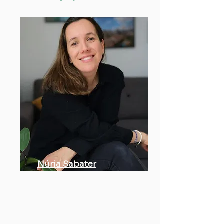
Núria Sabater
Professioneel organizer, ADHD,
HSP