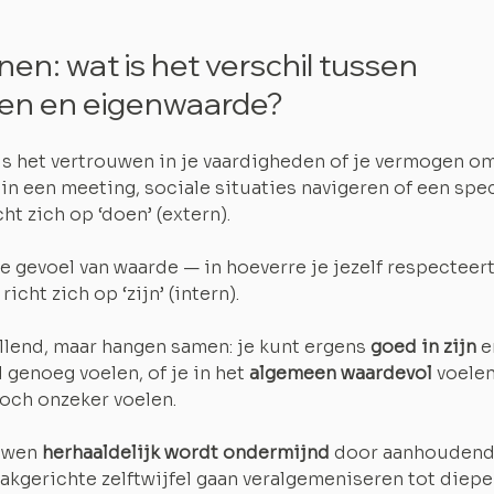
en: wat is het verschil tussen 
wen en eigenwaarde?
 is het vertrouwen in je vaardigheden of je vermogen om
in een meeting, sociale situaties navigeren of een spec
ht zich op ‘doen’ (extern).
je gevoel van waarde — in hoeverre je jezelf respecteer
richt zich op ‘zijn’ (intern).
llend, maar hangen samen: je kunt ergens 
goed in zijn
 e
 genoeg voelen, of je in het 
algemeen waardevol
 voelen
toch onzeker voelen.
uwen 
herhaaldelijk wordt ondermijnd 
door aanhoudende 
aakgerichte zelftwijfel gaan veralgemeniseren tot dieper