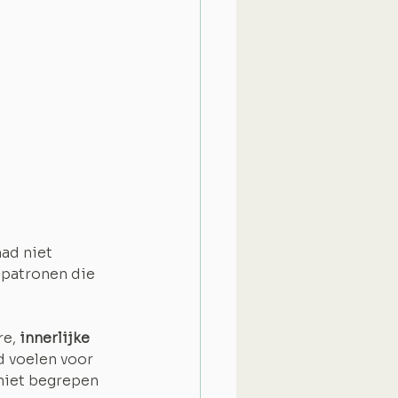
ad niet 
n patronen die 
re,
 innerlijke 
d voelen voor 
niet begrepen 