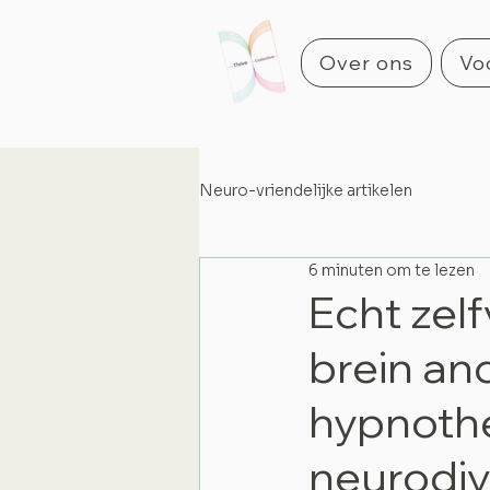
Over ons
Voo
Neuro-vriendelijke artikelen
6 minuten om te lezen
Echt zel
brein an
hypnothe
neurodi