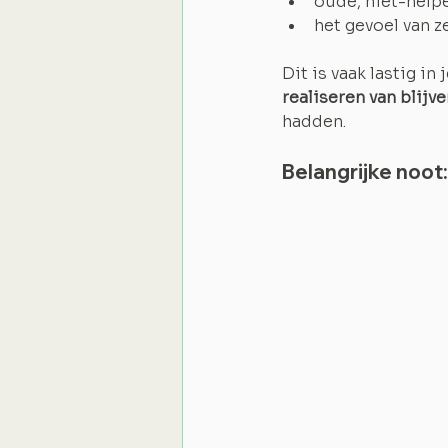
oude, niet-help
het gevoel van z
Dit is vaak lastig i
realiseren van blijv
hadden.
Belangrijke noot: