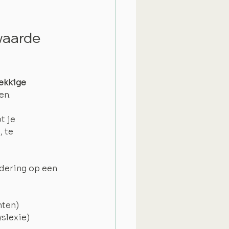
waarde 
ekkige 
en.
t je 
 te 
dering op een 
hten)
yslexie)