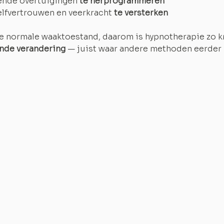
ende overtuigingen 
te herprogrammeren
elfvertrouwen en veerkracht
 te versterken
n je normale waaktoestand, daarom is hypnotherapie zo k
ende verandering 
— juist waar andere methoden eerder 