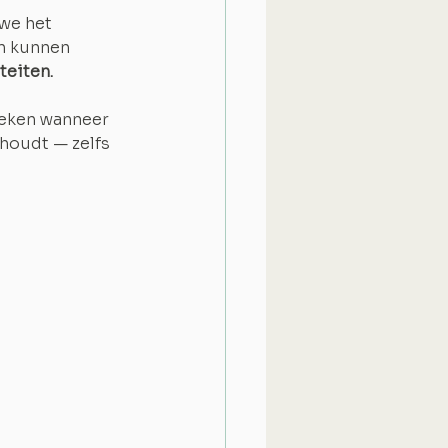
 we het 
en kunnen 
teiten.
oeken wanneer 
houdt — zelfs 