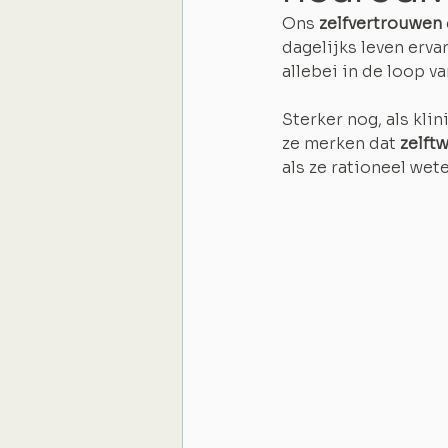
Ons 
zelfvertrouwen
dagelijks leven erva
allebei in de loop v
Sterker nog, als kli
ze merken dat 
zelft
als ze rationeel wet