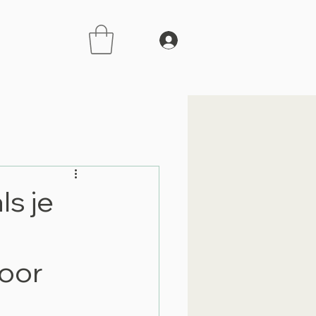
s je
voor